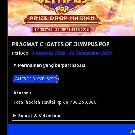
PRAGMATIC : GATES OF OLYMPUS POP
Periode :
3 Agustus 2026 - 28 September 2026
Permainan yang berpartisipasi
GATES OF OLYMPUS POP
Aturan :
Total hadiah senilai Rp 68,780,250,000.
Syarat & Ketentuan
De