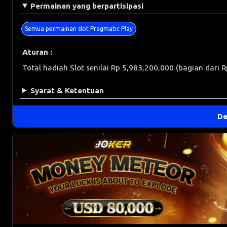
Permainan yang berpartisipasi
Semua permainan slot Pragmatic Play
Aturan :
Total hadiah Slot senilai Rp 5,983,200,000 (bagian dari 
Syarat & Ketentuan
De