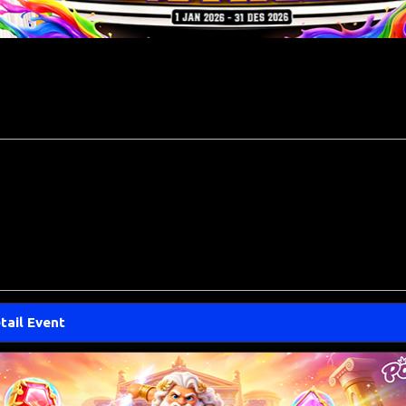
tail Event