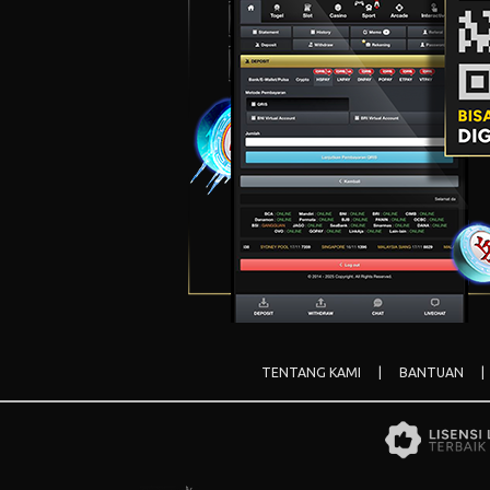
TENTANG KAMI
|
BANTUAN
|