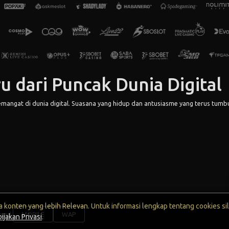
u dari Puncak Dunia Digital
angat di dunia digital. Suasana yang hidup dan antusiasme yang terus tum
 konten yang lebih Relevan. Untuk informasi lengkap tentang cookies sil
rved.
MOBILE
WAP
ijakan Privasi
.