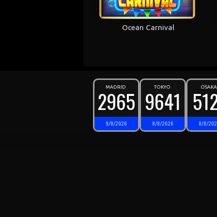
Ocean Carnival
MADRID
TOKYO
OSAK
2965
9641
51
9/8/2026
8/8/2026
8/8/20