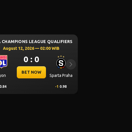
UE QUALIFIERS
UEFA CHAMPIONS LEAGUE QUALIFIERS
01:15 WIB
August 11, 2026 — 22:59 WIB
0 : 0
Next
BET NOW
Union Saint-
Mjallby
Bodo Glimt
Gilloise
-0.5
0.99
0.75
0.77
-0.75
-0.95