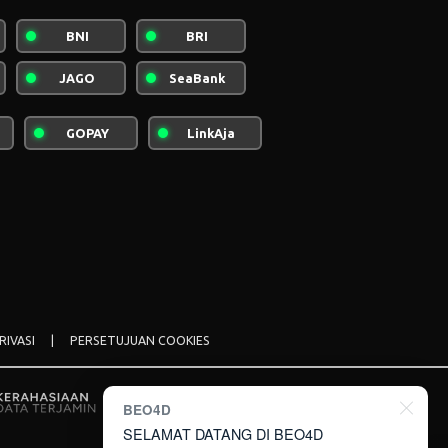
BNI
BRI
JAGO
SeaBank
GOPAY
LinkAja
RIVASI
|
PERSETUJUAN COOKIES
BEO4D
SELAMAT DATANG DI BEO4D