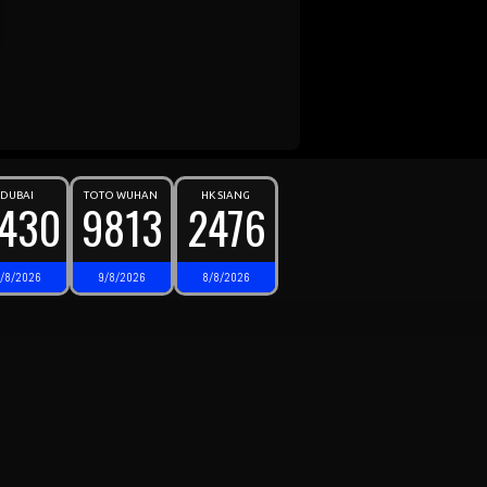
DUBAI
TOTO WUHAN
HK SIANG
430
9813
2476
/8/2026
9/8/2026
8/8/2026