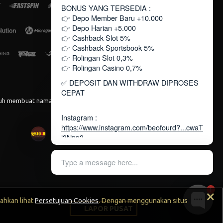
BONUS YANG TERSEDIA :
👉 Depo Member Baru +10.000
👉 Depo Harian +5.000
👉 Cashback Slot 5%
👉 Cashback Sportsbook 5%
👉 Rolingan Slot 0,3%
👉 Rolingan Casino 0,7%
✅ DEPOSIT DAN WITHDRAW DIPROSES
CEPAT
buh membuat namanya semakin dikenal serta
Instagram :
https://www.instagram.com/beofourd?...cwaT
l3Nnp3
Facebook :
https://cutt.ly/Fb-beo4d
Type a message here...
Whatsapp :
https://cutt.ly/beo4d-wa
1
×
ahkan lihat
Persetujuan Cookies
Telegram :
. Dengan menggunakan situs
LAPOR PUSAT
https://cutt.ly/beo4d-tele