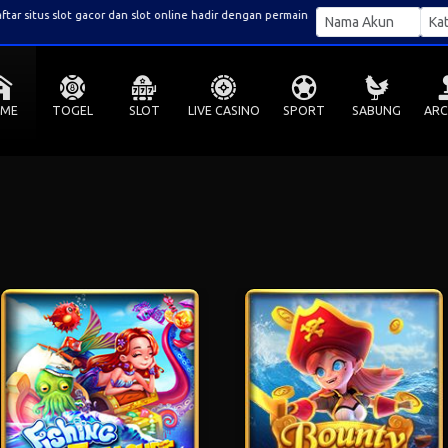
situs slot gacor dan slot online hadir dengan permainan totoslot dan togel4d togel
ME
TOGEL
SLOT
LIVE CASINO
SPORT
SABUNG
ARC