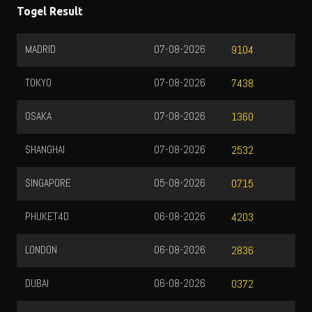
Togel Result
MADRID
07-08-2026
9104
TOKYO
07-08-2026
7438
OSAKA
07-08-2026
1360
SHANGHAI
07-08-2026
2532
SINGAPORE
05-08-2026
0715
PHUKET4D
06-08-2026
4203
LONDON
06-08-2026
2836
DUBAI
06-08-2026
0372