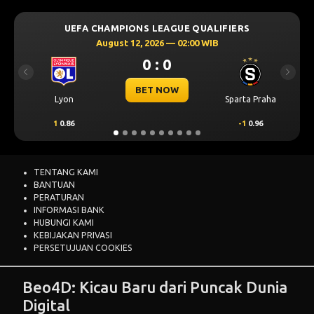
HAMPIONS LEAGUE QUALIFIERS
UEFA CHAMPI
ugust 12, 2026 — 02:00 WIB
August 
0 : 0
Previous
Next
BET NOW
Sparta Praha
SK Sturm Graz
-1
0.96
-0.5
0.95
TENTANG KAMI
BANTUAN
PERATURAN
INFORMASI BANK
HUBUNGI KAMI
KEBIJAKAN PRIVASI
PERSETUJUAN COOKIES
Beo4D: Kicau Baru dari Puncak Dunia
Digital