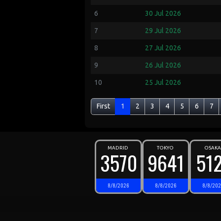
6
30 Jul 2026
7
29 Jul 2026
8
27 Jul 2026
9
26 Jul 2026
10
25 Jul 2026
First
1
2
3
4
5
6
7
MADRID
TOKYO
OSAK
3570
9641
51
8/8/2026
8/8/2026
8/8/20