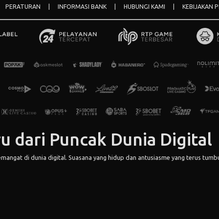
PERATURAN
|
INFORMASI BANK
|
HUBUNGI KAMI
|
KEBIJAKAN P
u dari Puncak Dunia Digital
angat di dunia digital. Suasana yang hidup dan antusiasme yang terus tum