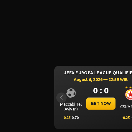
UEFA EUROPA LEAGUE QUALIFI
August 6, 2026 — 22:59 WIB
0 : 0
Previous
BET NOW
Jagiellonia
Range
Bialystok
0.00
-0.99
0.00