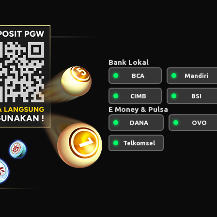
Bank Lokal
BCA
Mandiri
CIMB
BSI
E Money & Pulsa
DANA
OVO
Telkomsel
PERATURAN
|
INFORMASI BANK
|
HUBUNGI KAMI
|
KEBIJAKAN P