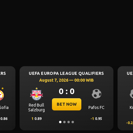
5/8/2026
ERS
UEFA EUROPA LEAGUE QUALIFIERS
UE
August 7, 2026 — 00:00 WIB
0 : 0
BET NOW
FC Hradec
rs FC
Besiktas
Be
Kralove
0.74
-0.25
-0.81
0.25
0.65
2.2