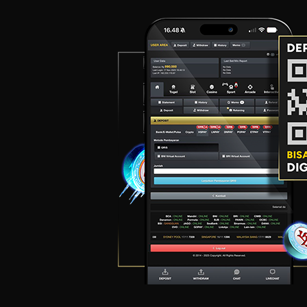
TENTANG KAMI
|
BANTUAN
|