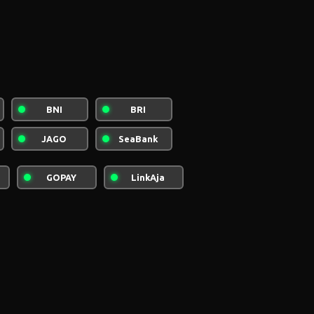
BNI
BRI
JAGO
SeaBank
GOPAY
LinkAja
RIVASI
|
PERSETUJUAN COOKIES