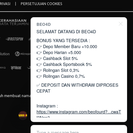
BEO4D
SELAMAT DATANG DI BEO4D
BONUS YANG TERSEDIA :
👉 Depo Member Baru +10.000
👉 Depo Harian +5.000
👉 Cashback Slot 5%
👉 Cashback Sportsbook 5%
👉 Rolingan Slot 0,3%
👉 Rolingan Casino 0,7%
✅ DEPOSIT DAN WITHDRAW DIPROSES
CEPAT
buh membuat namanya semakin dikenal serta
Instagram :
https://www.instagram.com/beofourd?...cwaT
l3Nnp3
Facebook :
https://cutt.ly/Fb-beo4d
Type a message here...