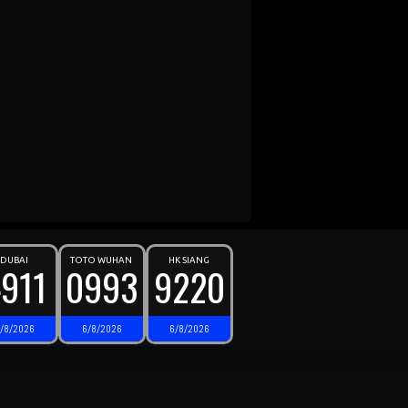
DUBAI
TOTO WUHAN
HK SIANG
911
0993
9220
/8/2026
6/8/2026
6/8/2026