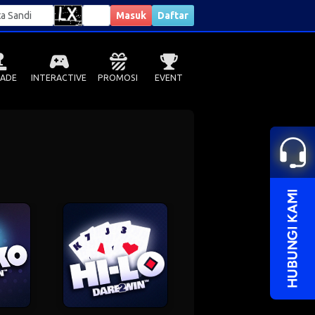
line dengan winrate dan diskon tertinggi.
Beo4d merupakan salah satu
Masuk
Daftar
ADE
INTERACTIVE
PROMOSI
EVENT