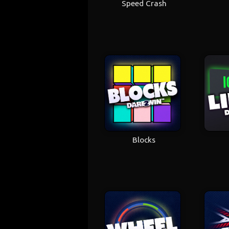
Speed Crash
Blocks