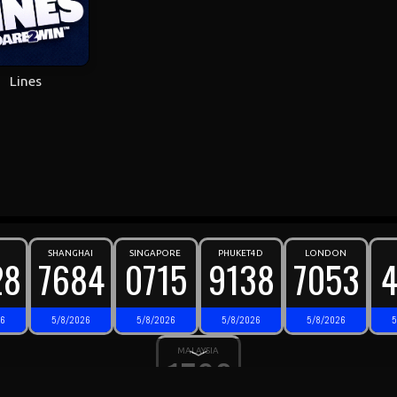
Lines
A
SHANGHAI
SINGAPORE
PHUKET4D
LONDON
28
7684
0715
9138
7053
4
26
5/8/2026
5/8/2026
5/8/2026
5/8/2026
5
MALAYSIA
1592