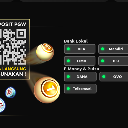
Bank Lokal
BCA
Mandiri
CIMB
BSI
E Money & Pulsa
DANA
OVO
Telkomsel