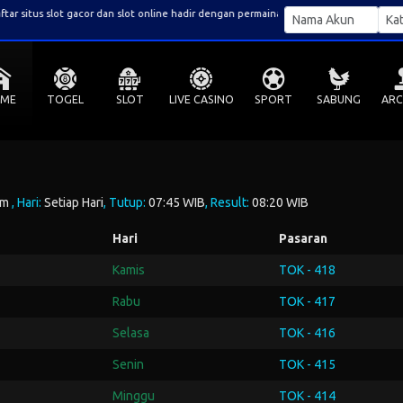
situs slot gacor dan slot online hadir dengan permainan totoslot dan togel4d togel
ME
TOGEL
SLOT
LIVE CASINO
SPORT
SABUNG
ARC
om
, Hari:
Setiap Hari
, Tutup:
07:45 WIB
, Result:
08:20 WIB
Hari
Pasaran
Kamis
TOK - 418
Rabu
TOK - 417
Selasa
TOK - 416
Senin
TOK - 415
Minggu
TOK - 414