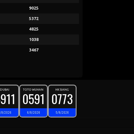
9025
5372
4825
1038
3467
DUBAI
TOTO WUHAN
HK SIANG
911
0591
0773
/8/2026
6/8/2026
5/8/2026