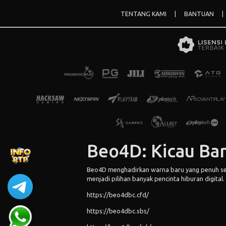
TENTANG KAMI
|
BANTUAN
|
Beo4D: Kicau Bar
Beo4D
menghadirkan warna baru yang penuh sem
menjadi pilihan banyak pencinta hiburan digital.
https://beo4dbc.cfd/
https://beo4dbc.sbs/