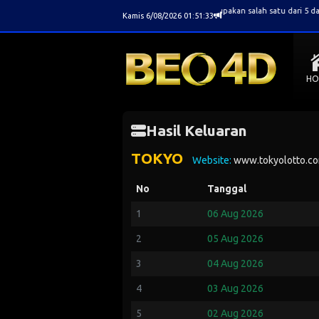
Beo4d merupakan salah satu dari 5 daftar 
Kamis 6/08/2026 01:51:33
HO
Hasil Keluaran
TOKYO
Website:
www.tokyolotto.c
No
Tanggal
1
06 Aug 2026
2
05 Aug 2026
3
04 Aug 2026
4
03 Aug 2026
5
02 Aug 2026