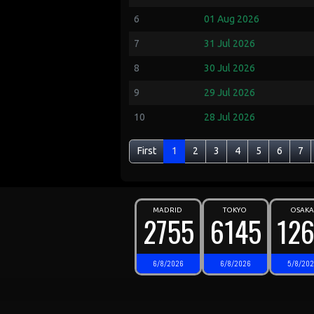
6
01 Aug 2026
7
31 Jul 2026
8
30 Jul 2026
9
29 Jul 2026
10
28 Jul 2026
First
1
2
3
4
5
6
7
MADRID
TOKYO
OSAK
2755
6145
12
6/8/2026
6/8/2026
5/8/20